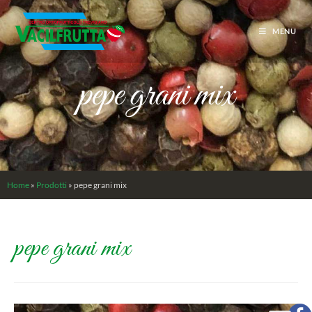
MENU
pepe grani mix
Home
»
Prodotti
»
pepe grani mix
pepe grani mix