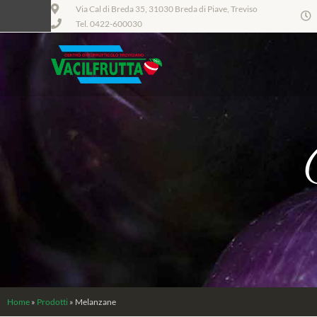
Via Cal di Breda 35, 31030 Breda di Piave, Treviso
Tel. 0422-600030
Home
»
Prodotti
»
Melanzane