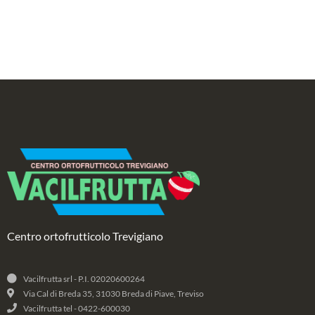
Centro ortofrutticolo Trevigiano
Vacilfrutta srl - P.I. 02020600264
Via Cal di Breda 35, 31030 Breda di Piave, Treviso
Vacilfrutta tel - 0422-600030