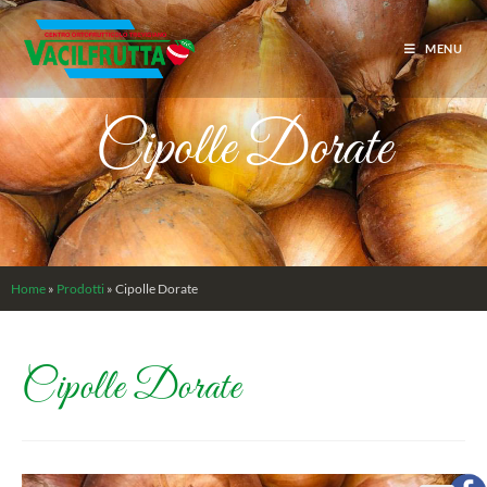
MENU
Cipolle Dorate
Home
»
Prodotti
»
Cipolle Dorate
Cipolle Dorate